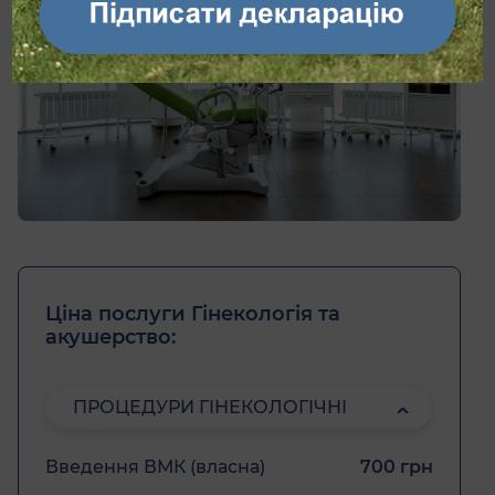
Ціна послуги Гінекологія та
акушерство:
ПРОЦЕДУРИ ГІНЕКОЛОГІЧНІ
Введення ВМК (власна)
700 грн