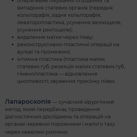
оперативне лікування опущення та
випадіння статевих органів (передня
кольпорафія, задня кольпорафія,
леваторопластика, усунення везікоцеле,
усунення ректоцеле);
видалення матки через піхву;
реконструктивно-пластичні операції на
вульві та промежині;
інтимна пластика (пластика малих
статевих губ, резекція малих статевих губ,
гіменопластика
— відновлення
цнотливості; звуження присінку піхви.
Лапароскопія
— сучасний хірургічний
метод, який передбачає проведення
діагностичних досліджень та операцій на
органах черевної порожнини і малого тазу
через невеликі розтини.