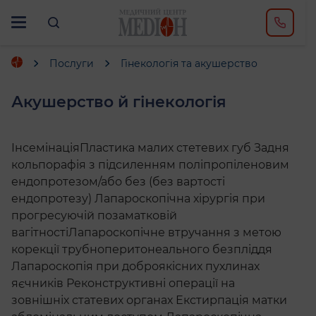
Послуги
Гінекологія та акушерство
Акушерство й гінекологія
ІнсемінаціяПластика малих стетевих губ Задня
кольпорафія з підсиленням поліпропіленовим
ендопротезом/або без (без вартості
ендопротезу) Лапароскопічна хірургія при
прогресуючій позаматковій
вагітностіЛапароскопічне втручання з метою
корекції трубноперитонеального безпліддя
Лапароскопія при доброякісних пухлинах
яєчників Реконструктивні операції на
зовнішніх статевих органах Екстирпація матки