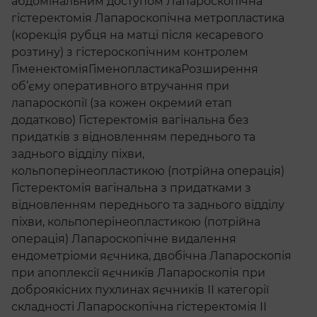
абдомінальним доступом Лапароскопічна
гістеректомія Лапароскопічна метропластика
(корекція рубця на матці після кесаревого
розтину) з гістероскопічним контролем
ГіменектоміяГіменопластикаРозширення
об’єму оперативного втручання при
лапароскопії (за кожен окремий етап
додатково) Гістеректомія вагінальна без
придатків з відновленням переднього та
заднього відділу піхви,
кольпоперінеопластикою (потрійна операція)
Гістеректомія вагінальна з придатками з
відновленням переднього та заднього відділу
піхви, кольпоперінеопластикою (потрійна
операція) Лапароскопічне видалення
ендометріоми яєчника, двобічна Лапароскопія
при апоплексії яєчників Лапароскопія при
доброякісних пухлинах яєчників ІІ категорії
складності Лапароскопічна гістеректомія ІІ