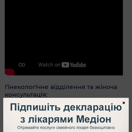
Гінекологічне відділення та жіноча
консультація:
×
консультації кваліфікованих акушерів-
гінекологів
;
оперативні втручання;
діагностика гінекологічних захворювань: