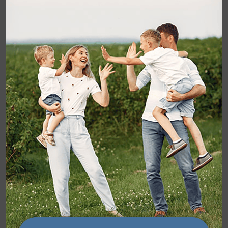
УЗД, кольпоскопія, метросальпінгографія,
лабораторія;
школа підготовки до вагітності та пологів;
лікування: стаціонар, радіохвильова
хірургія, фізіотерапія;
індивідуальний супровід
вагітності різного рівня
складності
(пакетні пропозиції
дивіться у розділі “Акції”);
ультразвукова діагностика гінекологічних
захворювань і обстеження вагітних на
апараті експертного класу
(з можливістю
3D-4D реконструкції).