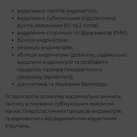
видалення поліпів ендометрію;
видалення субмукозних (підслизових)
вузлів лейоміоми (0,1 та 2 типів);
видалення сторонніх тіл (фрагментів ВМК);
біопсія ендометрію;
резекція ендометрію;
абляція ендометрію (дозволяє радикально
видалити ендометрій та позбавити
пацієнтку проявів геморагічного
синдрому (кровотеч));
діагностика та лікування безпліддя.
Гістероскопія дозволяє кардинально змінити
тактику в лікуванні субмукозних лейоміом
матки, гіперпластичних процесів ендометрію
та відмовитись від радикальних хірургічних
втручань.