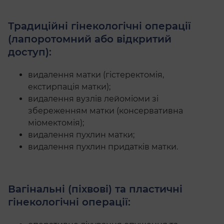
Традиційні гінекологічні операції
(лапоротомний або відкритий
доступ):
видалення матки (гістеректомія,
екстирпація матки);
видалення вузлів лейоміоми зі
збереженням матки (консервативна
міомектомія);
видалення пухлин матки;
видалення пухлин придатків матки.
Вагінальні (піхвові) та пластичні
гінекологічні операції: