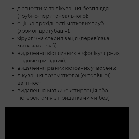
діагностика та лікування безпліддя
(трубно-перитонеального);
оцінка прохідності маткових труб
(хромогідротубація);
хірургічна стерилізація (перев’язка
маткових труб);
видалення кіст яєчників (фолікулярних,
ендометриоїдних);
видалення різних кістозних утворень;
лікування позаматкової (ектопічної)
вагітності;
видалення матки (екстирпація або
гістеректомія з придатками чи без).