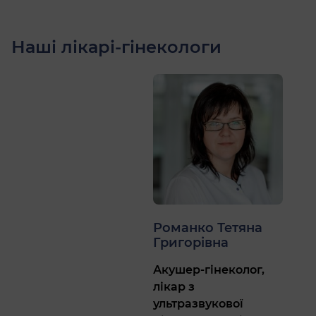
Наші лікарі-гінекологи
Романко Тетяна
Григорівна
Акушер-гінеколог,
лікар з
ультразвукової