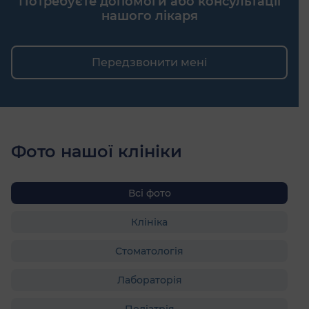
Потребуєте допомоги або консультації
нашого лікаря
Передзвонити мені
Фото нашої клініки
Всі фото
Клініка
Стоматологія
Лабораторія
Педіатрія