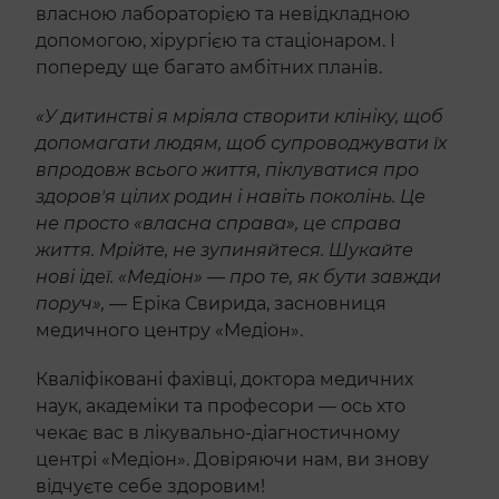
власною лабораторією та невідкладною
допомогою, хірургією та стаціонаром. І
попереду ще багато амбітних планів.
«У дитинстві я мріяла створити клініку, щоб
допомагати людям, щоб супроводжувати їх
впродовж всього життя, піклуватися про
здоровʼя цілих родин і навіть поколінь. Це
не просто «власна справа», це справа
життя. Мрійте, не зупиняйтеся. Шукайте
нові ідеї. «Медіон» — про те, як бути завжди
поруч»,
— Еріка Свирида, засновниця
медичного центру «Медіон».
Кваліфіковані фахівці, доктора медичних
наук, академіки та професори — ось хто
чекає вас в лікувально-діагностичному
центрі «Медіон». Довіряючи нам, ви знову
відчуєте себе здоровим!