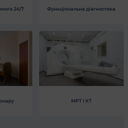
мога 24/7
Функціональна діагностика
іонару
МРТ і КТ