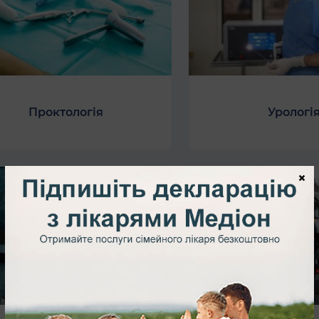
Проктологія
Урологі
×