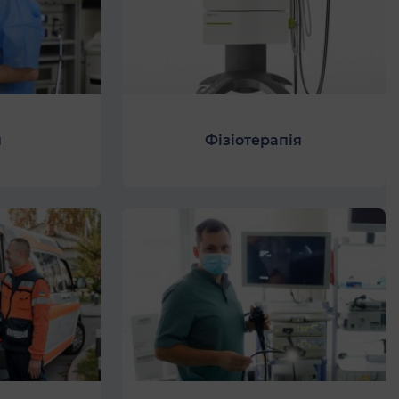
я
Фізіотерапія