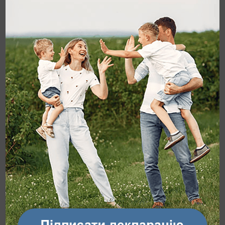
21.05.2020
Пакетні пропозиції
Записатися на прийом зараз
Ваше ім'я
Привід звернення
Номер телефону