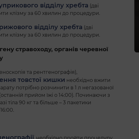
уприкового відділу хребта
(дві
бити клізму за 60 хвилин до процедури.
рижового відділу хребта
(дві
бити клізму за 60 хвилин до процедури.
ену стравоходу, органів черевної
у
еноскопія та рентгенографія),
ення товстої кишки
необхідно вжити
рату потрібно розчинити в 1 л негазованої
и (останній прийом їжі о 14:00). Починаючи з
і тіла 90 кг та більше – 3 пакетики
6:00.
денографії
необхідно пройти процедуру