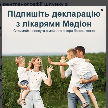
а рентгенографії шлунку з
×
іональних проб
необхідно пройти
а рентгенографії стравоходу,
но пройти процедуру натще (мінімум 6
а рентгенографії тонкої кишки
ти від 3-х до 8-ми годин.
ія стравоходу, шлунка, 12-палої
 кишки з оглядом товстої кишки
моторно-евакуаторної здатності
ї урографії
необхідно зробити очисну