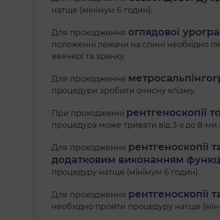
натще (мінімум 6 годин).
оглядової урогр
Для проходження
положенні лежачи на спині необхідно п
ввечері та зранку.
метросальпінгог
Для проходження
процедури зробити очисну клізму.
рентгеноскопії т
При проходженні
процедура може тривати від 3-х до 8-ми 
рентгеноскопії т
Для проходження
додатковим виконанням функц
процедуру натще (мінімум 6 годин).
рентгеноскопії т
Для проходження
необхідно пройти процедуру натще (міні