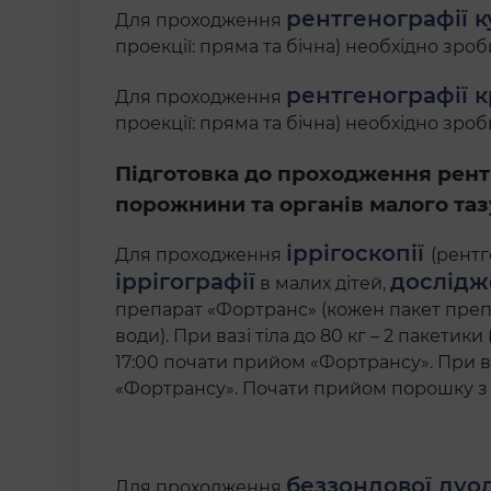
рентгенографії к
Для проходження
проекції: пряма та бічна) необхідно зро
рентгенографії к
Для проходження
проекції: пряма та бічна) необхідно зро
Підготовка до проходження рентг
порожнини та органів малого таз
іррігоскопії
Для проходження
(рентг
іррігографії
дослідж
в малих дітей,
препарат «Фортранс» (кожен пакет препа
води). При вазі тіла до 80 кг – 2 пакетик
17:00 почати прийом «Фортрансу». При ваз
«Фортрансу». Почати прийом порошку з 1
беззондової дуо
Для проходження