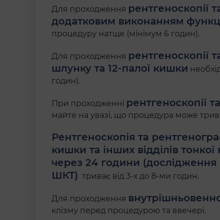
рентгеноскопії т
Для проходження
додатковим виконанням функц
процедуру натще (мінімум 6 годин).
рентгеноскопії т
Для проходження
шлунку та 12-палої кишки
необхід
годин).
рентгеноскопії т
При проходженні
майте на увазі, що процедура може трива
Рентгеноскопія та рентгенограф
кишки та інших відділів тонкої
через 24 години (дослідження 
ШКТ)
триває від 3-х до 8-ми годин.
внутрішньовенно
Для проходження
клізму перед процедурою та ввечері.