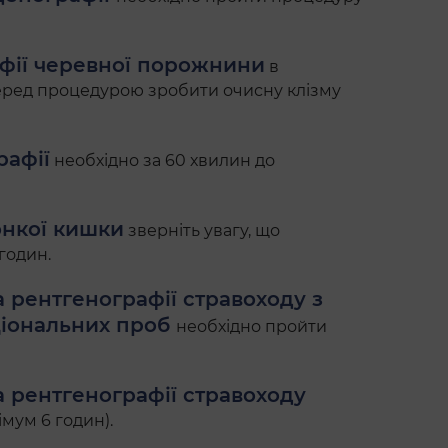
афії черевної порожнини
в
еред процедурою зробити очисну клізму
рафії
необхідно за 60 хвилин до
онкої кишки
зверніть увагу, що
годин.
а рентгенографії стравоходу з
іональних проб
необхідно пройти
а рентгенографії стравоходу
мум 6 годин).