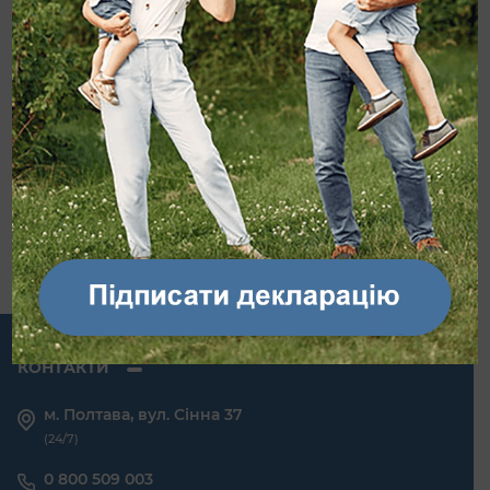
Важлива інформація про те, як не захворіти і
вберегти здоров’я ваших близьких.
Будьте
здорові!
КОНТАКТИ
м. Полтава, вул. Сінна 37
(24/7)
0 800 509 003